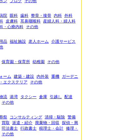
ポン
ブログ
その他
病院
眼科
歯科
整骨・接骨
内科
外科
科
皮膚科
耳鼻咽喉科
産婦人科・婦人科
科・心療内科
その他
用品
福祉施設
老人ホーム
介護サービス
他
保育園・保育所
幼稚園
その他
ォーム
建築・建設
内外装
重機
ガーデニ
・エクステリア
その他
物流
港湾
タクシー
倉庫
引越し
配達
その他
葬祭
コンサルティング
清掃・駆除
警備
買取
派遣・紹介
廃棄物・回収
探偵・興
司法書士
行政書士
税理士・会計
修理・
その他