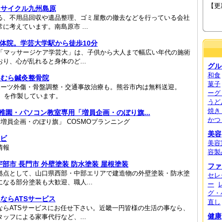
【更新
リサイクル九州島原
る、不用品回収や遺品整理、ゴミ屋敷の撤去などを行っている会社
考えています。南島原市 ...
整体院。学芸大学駅から徒歩10分
る「マッサージケア学芸大」は、子供から大人まで幅広い年代の施術
り、心が乱れると身体のど...
グル
和食
たむら鍼灸整骨院
菓子
ポーツ外傷・骨盤調整・交通事故治療も。熊谷市内は無料送迎。
ーグ
き）を作製しています。
うど
焼き
稚園・パソコン教室専用「増員企画・のぼり旗...
かつ
増員企画・のぼり旗」 COSMOプランニング
美容
ナビ
美容
情報
容製
部市 長門市 外壁塗装 防水塗装 屋根塗装
ファ
拠点として、山口県西部・中部エリアで建造物の外壁塗装・防水塗
セレ
なる部分塗装も大歓迎、職人...
ー
グ・
ならATSサービス
直し
ならATSサービスにお任せ下さい。近畿一円皆様の生活の事なら、
健康
ッフによる家事代行など、...