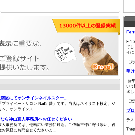
Fe
F４
てし
イに
【更新
明け
新年
いう
迄し
岡市城南区にてオンラインネイルスクー...
【更新
ライベートサロン Nail's 愛」です。当店はネイリスト検定、ジ
へ、オンラインス...
ブロ
頼なら神山直人事務所へお任せください
テス
直人事務所では、他幅広い業務に対応。ご依頼主様に寄り添い、親
Thep
お気軽にお問合せくださいま...