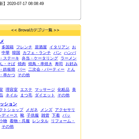
】2020-07-17 08:08:49
メ
多国籍
フレンチ
居酒屋
イタリアン
お
中華
韓国
カフェ・ランチ
パン
ハンバ
・ステーキ
弁当・ケータリング
ラーメン
ん・そば
焼肉
焼鳥・串焼き
寿司
お好み
・鉄板焼
バー
二次会・パーティー
とん
・串かつ
その他
室
理容室
エステ
マッサージ
化粧品
美
品
ネイル
まつ毛
ダイエット
その他
ッション
クトショップ
メガネ
メンズ
アクセサリ
レディース
靴
子供服
雑貨
下着
バッ
小物
着物・呉服
レンタル
リフォーム・
その他