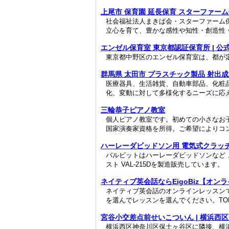
上尾市 保育園 延長保育 スターファー
社会福祉法人まきば会・スターファーム
立心を育て、豊かな感性や知性・創造性
エンゼル保育室 東京都認証保育所 | 公
東京都中野区のエンゼル保育室は、都が
群馬県 太田市 プラスチック製品 射出
医療器具、生活雑貨、自動車部品、化粧
化、変動に対して多様化するニーズに応え
三輪恭子ピアノ教室
個人ピアノ教室です。初めての小さなお
国家演奏家資格を所得。ご希望によりコン
ハーレーダビッドソン用 電気式クラッ
バルビットはハーレーダビッドソンなど
スト VAL-215Dを製造販売しています。
ネイティブ英会話ならEigoBiz【オン
ネイティブ英会話のオンラインレッスン
を選んでレッスンを選んでください。TOE
宮谷小交差点前せいこついん | 横浜西区
横浜西区神奈川区保土ヶ谷区に隣接、横