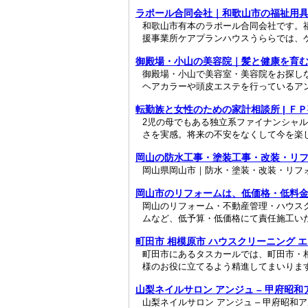
ラポール合同会社｜和歌山市の福祉用
和歌山市有本のラポール合同会社です。
援事業所ケアプランハウスうららでは、ケ
御殿場・小山の美容院｜髪と健康を育
御殿場・小山で美容室・美容院をお探し
ヘアカラーや頭皮エステを行っているアン
転勤族と女性のための家計相談所 | Ｆ
2児の母でもある独立系ファイナンシャ
さを実感。将来の不安をなくして今を楽し
岡山の防水工事・塗装工事・改装・リ
岡山県岡山市｜防水・塗装・改装・リフ
岡山市のリフォームは、低価格・低料
岡山のリフォーム・不動産管理・ハウス
ムなど、低予算・低価格にて責任施工いた
町田市 相模原市 ハウスクリーニング 
町田市にあるタスカールでは、町田市・
様のお役に立てるよう精進してまいりま
山梨ネイルサロン アンジュ – 甲府昭和
山梨ネイルサロン アンジュ – 甲府昭和