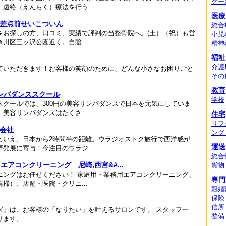
クー
遠絡（えんらく）療法を行う...
医療
交差点前せいこついん
総合
をお探しの方、口コミ、実績で評判の当整骨院へ。(土）（祝）も営
小児
川区三ッ沢公園近く。自賠...
精神
福祉
介護
ていただきます！お客様の笑顔のために、どんな小さなお困りごと
その
教育
リンパダンススクール
学校
クールでは、300円の美容リンパダンスで日本を元気にしていま
美容リンパダンスはたくさ...
住宅
リフ
式会社
ング
といえ、日本から2時間半の距離。ウラジオストク旅行で西洋感が
運送
発展に寄与！今注目のウラジ...
総合
アコンクリーニング 尼崎,西宮&#...
貨物
ニングはお任せください！ 家庭用・業務用エアコンクリーニング、
専門
掃）、店舗・医院・クリニ...
冠婚
保険
信所
ズ」は、お客様の「なりたい」を叶えるサロンです。 スタッフ一
整備
ります。