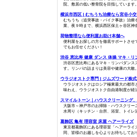
院、敷居の低い整骨院を目指しています。
横浜市西区 | むちうち治療なら宮谷小
むちうち（追突事故・バイク事故）治療
業、夜９時まで、横浜西区保土ヶ谷区神奈
荷物整理なら便利屋お助け本舗へ
便利屋をお探しの方を徹底サポートさせ
でもお任せください！
渋谷 恵比寿 健康 ダンス 体操 マキ・
渋谷区恵比寿にあるマキ・リンパダンスス
す。リンパの詰まりは美容や健康の大敵。
ウラジオストク専門 | ジムズワード株
ウラジオストクはロシア極東最大の都市
味わえ、ウラジオストク自由港制度が経済
スマイルトーン｜ハウスクリーニング、エ
大阪市～神戸市のお掃除・ハウスクリー
水周り（キッチン・台所、浴室、トイレ清
葛飾区 亀有 理容室 床屋 ヘアーライズ
東京都葛飾区にある理容室「ヘアーライ
同、皆様のお越しを心よりお待ちしてお