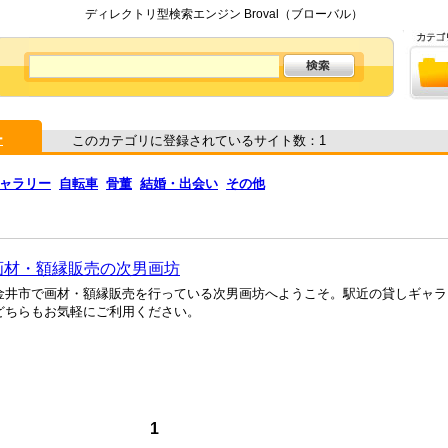
ディレクトリ型検索エンジン Broval（ブローバル）
ー
このカテゴリに登録されているサイト数：1
ャラリー
自転車
骨董
結婚・出会い
その他
画材・額縁販売の次男画坊
金井市で画材・額縁販売を行っている次男画坊へようこそ。駅近の貸しギャラ
どちらもお気軽にご利用ください。
1