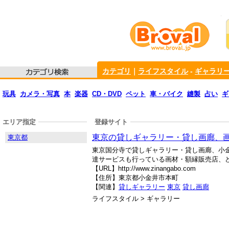
カテゴリ
｜
ライフスタイル
-
ギャラリ
玩具
カメラ・写真
本
楽器
CD・DVD
ペット
車・バイク
縫製
占い
ギ
エリア指定
登録サイト
東京の貸しギャラリー・貸し画廊、
東京都
東京国分寺で貸しギャラリー・貸し画廊、小
達サービスも行っている画材・額縁販売店、
【URL】http://www.zinangabo.com
【住所】東京都小金井市本町
【関連】
貸しギャラリー
東京
貸し画廊
ライフスタイル > ギャラリー