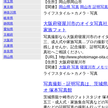
埼玉県
【住所】岡山県岡山市
【関連】
岡山県 写真
岡山市 証明写真
東京都
神奈川県
ライフスタイル > カメラ・写真
岐阜県
大阪府寝屋川市のオイタ写真社 
静岡県
愛知県
家族フォト
京都府
写真撮影なら大阪府寝屋川市のオイ
大阪府
三、成人式や家族写真…プロの撮影
兵庫県
残しませんか。記念撮影、証明写真
奈良県
真社へご相談ください。
岡山県
【URL】http://www.photoimage-oita.
【住所】大阪府寝屋川市
【関連】
大阪府 写真
寝屋川市 メモ
ライフスタイル > カメラ・写真
写真撮影・証明写真は、茨城県
オ 塚本写真館
茨城県龍ケ崎市のフォトスタジオ 塚
五三・成人式・家族集合写真などの
書などの証明写真の撮影も行ってお