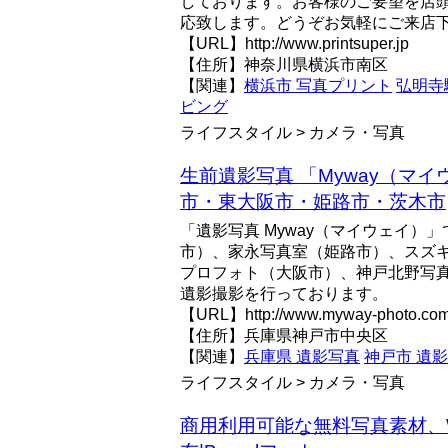
しております。お客様のご要望を店
応致します。どうぞお気軽にご来店
【URL】http://www.printsuper.jp
【住所】神奈川県横浜市南区
【関連】
横浜市 写真プリント
弘明寺
ビング
ライフスタイル > カメラ・写真
生前遺影写真 「Myway（マイ
市・東大阪市・姫路市・茨木市
「遺影写真 Myway（マイウェイ）
市）、家永写真室（姫路市）、スズ
プロフォト（大阪市）、神戸北野写
遺影撮影を行っております。
【URL】http://www.myway-photo.co
【住所】兵庫県神戸市中央区
【関連】
兵庫県 遺影写真
神戸市 遺
ライフスタイル > カメラ・写真
商用利用可能な無料写真素材、