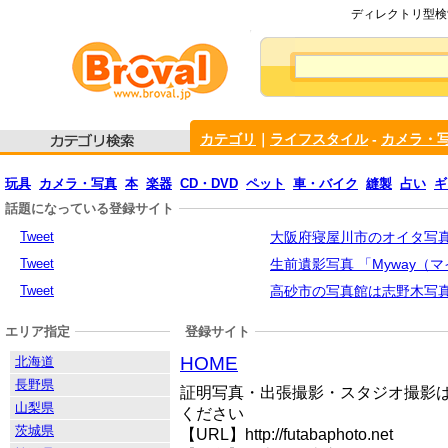
ディレクトリ型検索
カテゴリ
｜
ライフスタイル
-
カメラ・
玩具
カメラ・写真
本
楽器
CD・DVD
ペット
車・バイク
縫製
占い
ギ
話題になっている登録サイト
Tweet
大阪府寝屋川市のオイタ写真
Tweet
生前遺影写真 「Myway（
Tweet
高砂市の写真館は志野木写
エリア指定
登録サイト
HOME
北海道
長野県
証明写真・出張撮影・スタジオ撮影
山梨県
ください
茨城県
【URL】http://futabaphoto.net