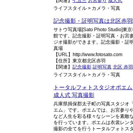
【関連】
七五三
お宮参り
成人式
ライフスタイル > カメラ・写真
記念撮影・証明写真は北区赤羽
サトウ写真場[Sato Photo Studi
館です。記念撮影・証明写真・お宮
ジオ撮影ができます。記念撮影・証
真場
【URL】http://www.fotosato.com
【住所】東京都北区赤羽
【関連】
記念撮影
証明写真
北区 赤
ライフスタイル > カメラ・写真
トータルフォトスタジオポエム 
成人式 写真撮影
兵庫県揖保郡太子町の写真スタジオ「
エム」です。ポエムでは、お宮参り
など人生を彩る様々なシーンを素敵
を行っています。ポエムは衣裳レン
撮影の全てを行うトータルフォトス