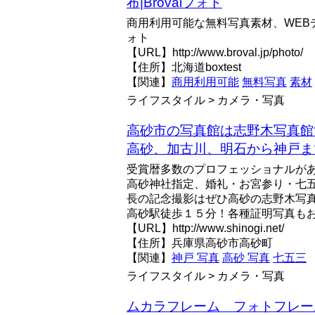
布|Brovalフォト
商用利用可能な無料写真素材、WEBデザ
ォト
【URL】http://www.broval.jp/photo/
【住所】北海道boxtest
【関連】
商用利用可能
無料写真
素材
ライフスタイル > カメラ・写真
高砂市の写真館は志野木写真館
高砂、加古川、明石から神戸ま
受賞暦多数のプロフェッショナルが
高砂神社指定、婚礼・お宮参り・七
長の記念撮影はぜひ高砂の志野木写
高砂駅徒歩１５分！各種証明写真も
【URL】http://www.shinogi.net/
【住所】兵庫県高砂市高砂町
【関連】
神戸 写真
高砂 写真
七五三
ライフスタイル > カメラ・写真
ムカラフレーム フォトフレー