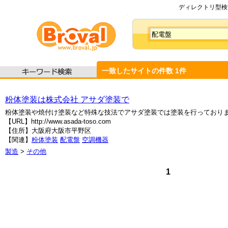
ディレクトリ型検索
一致したサイトの件数
1
件
粉体塗装は株式会社 アサダ塗装で
粉体塗装や焼付け塗装など特殊な技法でアサダ塗装では塗装を行っており
【URL】http://www.asada-toso.com
【住所】大阪府大阪市平野区
【関連】
粉体塗装
配電盤
空調機器
製造
>
その他
1