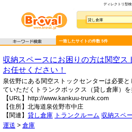
ディレクトリ型検索
一致したサイトの件数
5
件
収納スペースにお困りの方は関空ス
お任せください！
泉佐野にある関空ストックセンターは必要と
ていただくトランクボックス（貸し倉庫）を
【URL】http://www.kankuu-trunk.com
【住所】北海道泉佐野市中庄
【関連】
貸し倉庫
トランクルーム
収納スペ
運送
>
倉庫