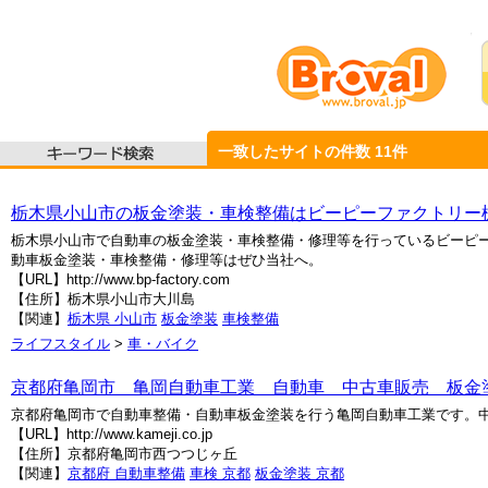
一致したサイトの件数
11
件
栃木県小山市の板金塗装・車検整備はビーピーファクトリー
栃木県小山市で自動車の板金塗装・車検整備・修理等を行っているビーピ
動車板金塗装・車検整備・修理等はぜひ当社へ。
【URL】http://www.bp-factory.com
【住所】栃木県小山市大川島
【関連】
栃木県 小山市
板金塗装
車検整備
ライフスタイル
>
車・バイク
京都府亀岡市 亀岡自動車工業 自動車 中古車販売 板金
京都府亀岡市で自動車整備・自動車板金塗装を行う亀岡自動車工業です。
【URL】http://www.kameji.co.jp
【住所】京都府亀岡市西つつじヶ丘
【関連】
京都府 自動車整備
車検 京都
板金塗装 京都