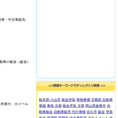
新車・中古車販売、
動車の板金（鈑金）
栃木県 小山市
板金塗装
車検整備
京都府 自動車
殊作業や、ホイール
整備
車検 京都
板金塗装 京都
岡山県倉敷市
自
動車板金
自動車販売 代行車検
佐久市
鈑金
塗装
板金
茨城県 笠間市
中古車販売
アライメント
自