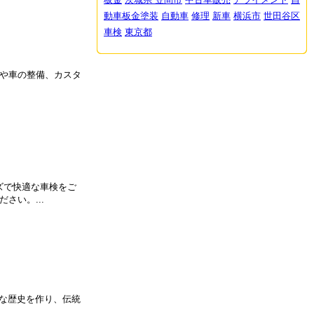
動車板金塗装
自動車
修理
新車
横浜市
世田谷区
車検
東京都
理や車の整備、カスタ
ズで快適な車検をご
さい。...
な歴史を作り、伝統