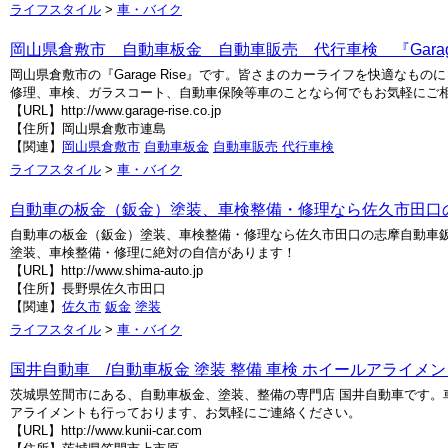
ライフスタイル
>
車・バイク
岡山県倉敷市 自動車板金 自動車販売 代行車検 『Garage
岡山県倉敷市の『Garage Rise』です。皆さまのカーライフを快適な
修理、車検、ガラスコート、自動車保険等車のことなら何でもお気軽にご
【URL】http://www.garage-rise.co.jp
【住所】岡山県倉敷市連島
【関連】
岡山県倉敷市
自動車板金
自動車販売 代行車検
ライフスタイル
>
車・バイク
自動車の板金（鈑金）塗装、車検整備・修理なら佐久市田口
自動車の板金（鈑金）塗装、車検整備・修理なら佐久市田口の志摩自動車
塗装、車検整備・修理に絶対の自信があります！
【URL】http://www.shima-auto.jp
【住所】長野県佐久市田口
【関連】
佐久市
鈑金
塗装
ライフスタイル
>
車・バイク
国井自動車 /自動車板金 塗装 整備 車検 ホイールアライメン
茨城県笠間市にある、自動車板金、塗装、整備の専門店 国井自動車です。
アライメントも行っております、お気軽にご連絡ください。
【URL】http://www.kunii-car.com