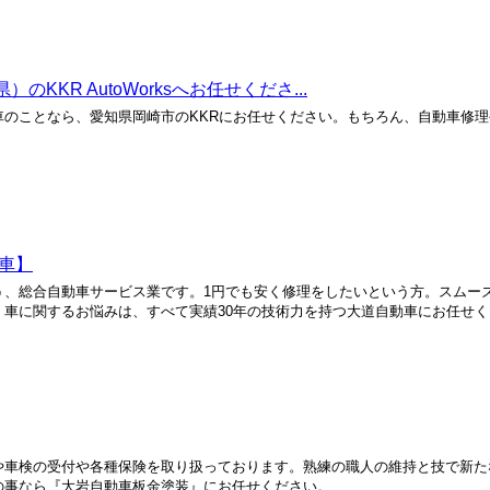
R AutoWorksへお任せくださ...
のことなら、愛知県岡崎市のKKRにお任せください。もちろん、自動車修
車】
う、総合自動車サービス業です。1円でも安く修理をしたいという方。スムー
に関するお悩みは、すべて実績30年の技術力を持つ大道自動車にお任せくだ
や車検の受付や各種保険を取り扱っております。熟練の職人の維持と技で新た
の事なら『大岩自動車板金塗装』にお任せください。