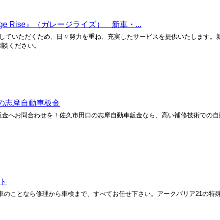
 Rise』（ガレージライズ） 新車・...
ものにしていただくため、日々努力を重ね、充実したサービスを提供いたします。
相談ください。
の志摩自動車板金
鈑金へお問合わせを！佐久市田口の志摩自動車鈑金なら、高い補修技術での自
ト
車のことなら修理から車検まで、すべてお任せ下さい。アークバリア21の特