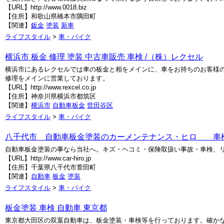
【URL】http://www.0018.biz
【住所】和歌山県橋本市隅田町
【関連】
鈑金
塗装
新車
ライフスタイル
>
車・バイク
横浜市 板金 修理 塗装 中古車販売 車検 /（株）レクセル
横浜市にあるレクセルでは車の板金と相をメインに、車をお持ちのお客様
修理をメインに営業しております。
【URL】http://www.rexcel.co.jp
【住所】神奈川県横浜市都筑区
【関連】
横浜市
自動車板金
世田谷区
ライフスタイル
>
車・バイク
八千代市 自動車板金塗装のカーメンテナンス・ヒロ 車検/
自動車板金塗装の事なら当社へ。キズ・ヘコミ・保険取扱い事故・車検、
【URL】http://www.car-hiro.jp
【住所】千葉県八千代市萱田町
【関連】
自動車
板金
塗装
ライフスタイル
>
車・バイク
板金塗装 車検 自動車 東京都
東京都大田区の双葉自動車は、板金塗装・車検等を行っております。確か