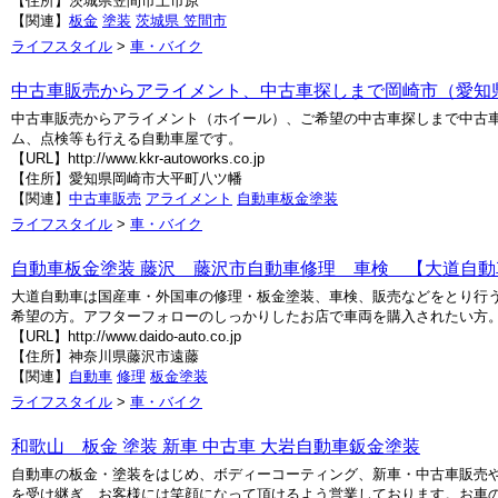
【住所】茨城県笠間市上市原
【関連】
板金
塗装
茨城県 笠間市
ライフスタイル
>
車・バイク
中古車販売からアライメント、中古車探しまで岡崎市（愛知県）のKK
中古車販売からアライメント（ホイール）、ご希望の中古車探しまで中古車
ム、点検等も行える自動車屋です。
【URL】http://www.kkr-autoworks.co.jp
【住所】愛知県岡崎市大平町八ツ幡
【関連】
中古車販売
アライメント
自動車板金塗装
ライフスタイル
>
車・バイク
自動車板金塗装 藤沢 藤沢市自動車修理 車検 【大道自動
大道自動車は国産車・外国車の修理・板金塗装、車検、販売などをとり行
希望の方。アフターフォローのしっかりしたお店で車両を購入されたい方。車
【URL】http://www.daido-auto.co.jp
【住所】神奈川県藤沢市遠藤
【関連】
自動車
修理
板金塗装
ライフスタイル
>
車・バイク
和歌山 板金 塗装 新車 中古車 大岩自動車鈑金塗装
自動車の板金・塗装をはじめ、ボディーコーティング、新車・中古車販売
を受け継ぎ、お客様には笑顔になって頂けるよう営業しております。お車