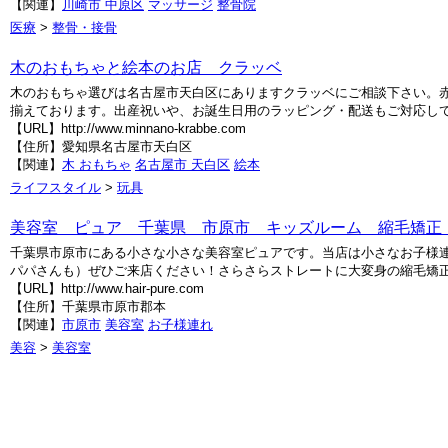
【関連】
川崎市 中原区
マッサージ
整骨院
医療
>
整骨・接骨
木のおもちゃと絵本のお店 クラッベ
木のおもちゃ選びは名古屋市天白区にありますクラッベにご相談下さい。
揃えております。出産祝いや、お誕生日用のラッピング・配送もご対応し
【URL】http://www.minnano-krabbe.com
【住所】愛知県名古屋市天白区
【関連】
木 おもちゃ
名古屋市 天白区
絵本
ライフスタイル
>
玩具
美容室 ピュア 千葉県 市原市 キッズルーム 縮毛矯正
千葉県市原市にある小さな小さな美容室ピュアです。当店は小さなお子様
パパさんも）ぜひご来店ください！さらさらストレートに大変身の縮毛矯
【URL】http://www.hair-pure.com
【住所】千葉県市原市郡本
【関連】
市原市
美容室
お子様連れ
美容
>
美容室