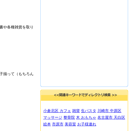
書や各種雑貨を取り
子揃って（もちろん
小倉北区 カフェ
雑貨
生パスタ
川崎市 中原区
マッサージ
整骨院
木 おもちゃ
名古屋市 天白区
絵本
市原市
美容室
お子様連れ