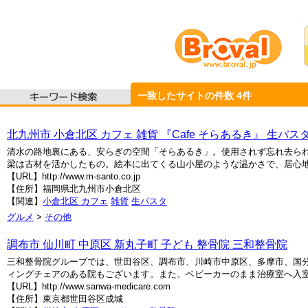
一致したサイトの件数
4
件
北九州市 小倉北区 カフェ 雑貨 『Cafe そらあるき』 生パス
清水の路地裏にある、安らぎの空間「そらあるき」。使用されず忘れ去ら
梁は古材を活かしたもの。絵本に出てくる山小屋のような温かさで、居心地
【URL】http://www.m-santo.co.jp
【住所】福岡県北九州市小倉北区
【関連】
小倉北区 カフェ
雑貨
生パスタ
グルメ
>
その他
調布市 仙川町 中原区 新丸子町 子ども 整骨院 三和整骨院
三和整骨院グループでは、世田谷区、調布市、川崎市中原区、多摩市、国
ィングチェアのある院もございます。また、ベビーカーのまま治療室へ入
【URL】http://www.sanwa-medicare.com
【住所】東京都世田谷区成城