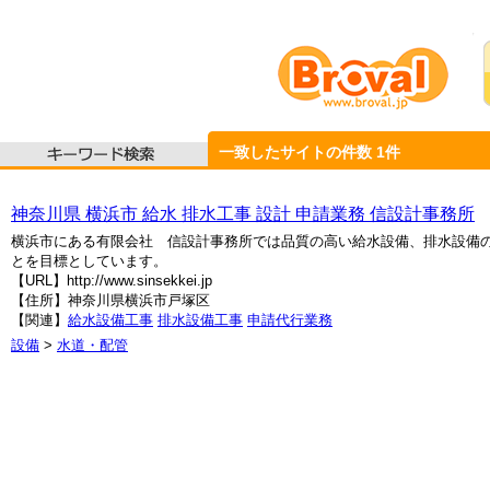
一致したサイトの件数
1
件
神奈川県 横浜市 給水 排水工事 設計 申請業務 信設計事務所
横浜市にある有限会社 信設計事務所では品質の高い給水設備、排水設備
とを目標としています。
【URL】http://www.sinsekkei.jp
【住所】神奈川県横浜市戸塚区
【関連】
給水設備工事
排水設備工事
申請代行業務
設備
>
水道・配管