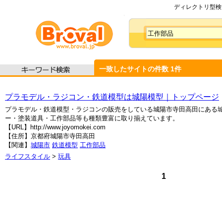
ディレクトリ型検索
一致したサイトの件数
1
件
プラモデル・ラジコン・鉄道模型は城陽模型｜トップページ
プラモデル・鉄道模型・ラジコンの販売をしている城陽市寺田高田にある
ー・塗装道具・工作部品等も種類豊富に取り揃えています。
【URL】http://www.joyomokei.com
【住所】京都府城陽市寺田高田
【関連】
城陽市
鉄道模型
工作部品
ライフスタイル
>
玩具
1