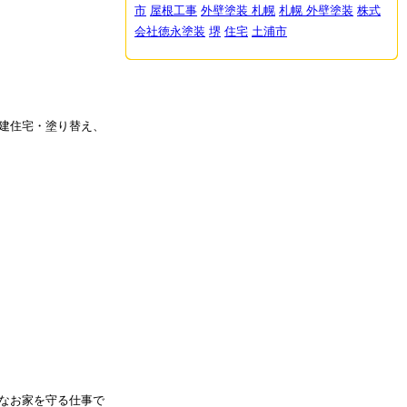
市
屋根工事
外壁塗装 札幌
札幌 外壁塗装
株式
会社徳永塗装
堺
住宅
土浦市
建住宅・塗り替え、
なお家を守る仕事で