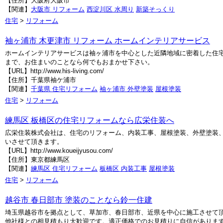
【住所】大阪府大阪市
【関連】
大阪市 リフォーム
西淀川区 水周り
新築そっくり
住宅
>
リフォーム
袖ヶ浦市 木更津市 リフォーム ホームインテリアサービス
ホームインテリアサービスは袖ヶ浦市を中心とした近隣地域に密着した住
まで、お住まいのことなら何でもおまかせ下さい。
【URL】http://www.his-living.com/
【住所】千葉県袖ケ浦市
【関連】
千葉県 住宅リフォーム
袖ヶ浦市 外壁塗装
屋根塗装
住宅
>
リフォーム
練馬区 板橋区の住宅リフォームなら広栄住装へ
広栄住装株式会社は、住宅のリフォーム、内装工事、屋根塗装、外壁塗装
いさせて頂きます。
【URL】http://www.koueijyusou.com/
【住所】東京都練馬区
【関連】
練馬区 住宅リフォーム
板橋区 内装工事
屋根塗装
住宅
>
リフォーム
越谷市 春日部市 塗装のことなら鈴一住建
埼玉県越谷市を拠点として、草加市、春日部市、近県を中心に施工させて
他社様との相見積もり大歓迎です。適正価格でのお見積りに自信がありま