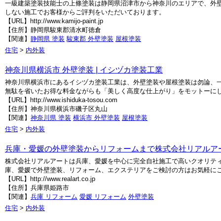
一級建築塗装技能士の上條塗装は静岡県沼津市から神奈川のエリアで、外
しない施工でお客様からご評判をいただいております。
【URL】http://www.kamijo-paint.jp
【住所】静岡県駿東郡清水町徳倉
【関連】
静岡県 塗装
駿東郡 外壁塗装
屋根塗装
住宅
>
内外装
神奈川県横浜市 外壁塗装 | イシヅカ塗装工業
神奈川県横浜市にあるイシヅカ塗装工業は、外壁塗装や屋根塗装は勿論、一
無駄を省いたお得な料金ながらも「美しく高度な仕上がり」をモットーに
【URL】http://www.ishiduka-tosou.com
【住所】神奈川県横浜市磯子区丸山
【関連】
神奈川県 塗装
横浜市 外壁塗装
屋根塗装
住宅
>
内外装
兵庫・愛媛の外壁塗装からリフォームまで株式会社リアルア
株式会社リアルアートは兵庫、愛媛を中心に完全自社施工で高いクオリテ
庫、愛媛で外壁塗装、リフォーム、エクステリアをご検討の方はお気軽に
【URL】http://www.realart.co.jp
【住所】兵庫県姫路市
【関連】
兵庫 リフォーム
愛媛 リフォーム
外壁塗装
住宅
>
内外装