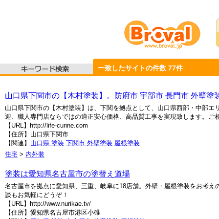
一致したサイトの件数
77
件
山口県下関市の【木村塗装】。防府市 宇部市 長門市 外壁塗装
山口県下関市の【木村塗装】は、下関を拠点として、山口県西部・中部エ
迎、職人専門店ならではの適正安心価格、高品質工事を実現致します。ご相
【URL】http://life-curine.com
【住所】山口県下関市
【関連】
山口県 塗装
下関市 外壁塗装
屋根塗装
住宅
>
内外装
塗装は愛知県名古屋市の塗替え道場
名古屋市を拠点に愛知県、三重、岐阜に18店舗。外壁・屋根塗装をお考え
談もお気軽にどうぞ！
【URL】http://www.nurikae.tv/
【住所】愛知県名古屋市港区小碓