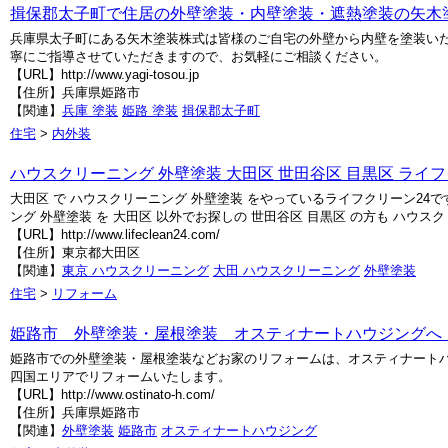
揖保郡太子町で住居の外壁塗装・内壁塗装・遮熱塗装の矢木
兵庫県太子町にある矢木塗装株式は皆様のご自宅の外壁から内壁を塗装い
寧にご指導させていただきますので、お気軽にご相談ください。
【URL】http://www.yagi-tosou.jp
【住所】兵庫県姫路市
【関連】
兵庫 塗装
姫路 塗装
揖保郡太子町
住宅
>
内外装
ハウスクリーニング 外壁塗装 大田区 世田谷区 目黒区 ライフ
大田区 で ハウスクリーニング 外壁塗装 をやっているライフクリーン24で
ング 外壁塗装 を 大田区 以外でお探しの 世田谷区 目黒区 の方も ハウスク
【URL】http://www.lifeclean24.com/
【住所】東京都大田区
【関連】
東京 ハウスクリーニング
大田 ハウスクリーニング
外壁塗装
住宅
>
リフォーム
姫路市 外壁塗装・屋根塗装 オスティナートハウジングへ
姫路市での外壁塗装・屋根塗装などお家のリフォームは、オスティナート
四国エリアでリフォームいたします。
【URL】http://www.ostinato-h.com/
【住所】兵庫県姫路市
【関連】
外壁塗装
姫路市
オスティナートハウジング