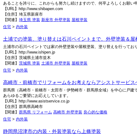
あることを誇りに、これからも努力し続けますので、何卒よろしくお願い
【URL】http://www.shibapen.com
【住所】埼玉県新座市
【関連】
埼玉県 塗装
新座市 外壁塗装
屋根塗装
住宅
>
内外装
土浦での塗装、塗り替えは石川ペイントまで。外壁塗装＆屋
土浦市の石川ペイントでは家の外壁塗装や屋根塗装、塗り替えを行ってお
【URL】http://www.ishipen.jp
【住所】茨城県土浦市並木
【関連】
茨城県 塗装
土浦市 外壁塗装
屋根塗装
住宅
>
内外装
高崎市・前橋市でリフォームをお考えならアシストサービス
群馬県（高崎市・前橋市・太田市・伊勢崎市・群馬県全域）を中心に戸建
あらゆるご要望にお応えしています。
【URL】http://www.asistservice.co.jp
【住所】群馬県高崎市
【関連】
群馬県 リフォーム
高崎市 外壁塗装
良心的な価格
住宅
>
内外装
静岡県沼津市の内装・外装塗装なら上條塗装