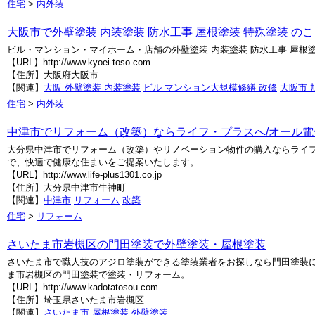
住宅
>
内外装
大阪市で外壁塗装 内装塗装 防水工事 屋根塗装 特殊塗装 のこ
ビル・マンション・マイホーム・店舗の外壁塗装 内装塗装 防水工事 屋根
【URL】http://www.kyoei-toso.com
【住所】大阪府大阪市
【関連】
大阪 外壁塗装 内装塗装
ビル マンション大規模修繕 改修
大阪市 
住宅
>
内外装
中津市でリフォーム（改築）ならライフ・プラスへ/オール
大分県中津市でリフォーム（改築）やリノベーション物件の購入ならライ
で、快適で健康な住まいをご提案いたします。
【URL】http://www.life-plus1301.co.jp
【住所】大分県中津市牛神町
【関連】
中津市
リフォーム
改築
住宅
>
リフォーム
さいたま市岩槻区の門田塗装で外壁塗装・屋根塗装
さいたま市で職人技のアジロ塗装ができる塗装業者をお探しなら門田塗装
ま市岩槻区の門田塗装で塗装・リフォーム。
【URL】http://www.kadotatosou.com
【住所】埼玉県さいたま市岩槻区
【関連】
さいたま市
屋根塗装
外壁塗装