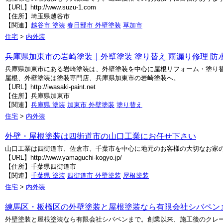
【URL】http://www.suzu-1.com
【住所】埼玉県越谷市
【関連】
越谷市 塗装
春日部市 外壁塗装
草加市
住宅
>
内外装
兵庫県加東市の岩崎塗装｜外壁塗装 塗り替え 雨漏り修理 防
兵庫県加東市にある岩崎塗装は、外壁塗装を中心に屋根リフォーム・塗り
屋根、外壁塗装は塗装専門店、兵庫県加東市の岩崎塗装へ。
【URL】http://iwasaki-paint.net
【住所】兵庫県加東市
【関連】
兵庫県 塗装
加東市 外壁塗装
塗り替え
住宅
>
内外装
外壁・屋根塗装は四街道市の山口工業にお任せ下さい
山口工業は四街道市、佐倉市、千葉市を中心に地元のお客様の大切なお家
【URL】http://www.yamaguchi-kogyo.jp/
【住所】千葉県四街道市
【関連】
千葉県 塗装
四街道市 外壁塗装
屋根塗装
住宅
>
内外装
練馬区・板橋区の外壁塗装と屋根塗装なら有限会社シバペン
外壁塗装と屋根塗装なら有限会社シバペンまで。創業以来、施工後のクレ