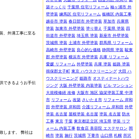
築そっくり
千葉県 住宅リフォーム
袖ヶ浦市 外
壁塗装
練馬区 住宅リフォーム
板橋区 内装工事
越谷市 塗装
春日部市 外壁塗装
草加市
兵庫県
塗装
加東市 外壁塗装
塗り替え
千葉県 塗装
四
装、外溝工事に至る
街道市 外壁塗装
埼玉県 塗装
新座市 外壁塗装
茨城県 塗装
土浦市 外壁塗装
群馬県 リフォーム
高崎市 外壁塗装
良心的な価格
静岡県 塗装
駿東
郡 外壁塗装
横浜市 外壁塗装
兵庫 リフォーム
愛媛 リフォーム
外壁塗装
兵庫 塗装
姫路 塗装
揖保郡太子町
東京 ハウスクリーニング
大田 ハ
ウスクリーニング
姫路市
オスティナートハウ
供できるようお手伝
ジング
大阪 外壁塗装 内装塗装
ビル マンション
大規模修繕 改修
大阪市 旭区 協栄塗装工業
中津
市
リフォーム
改築
さいたま市
リフォーム 岸和
田
外壁塗装 岸和田
介護リフォーム 岸和田
外壁
塗装 名古屋
屋根塗装 名古屋
塗装 名古屋
防水
工事
東京
千葉
東京都足立区 埼玉県
塗装 リフ
ォーム 内装工事
飲食店 美容院 エステサロン
岡
致します。 弊社は
崎市
塗装
施行
茨城県
下妻市
山口県
札幌
所沢