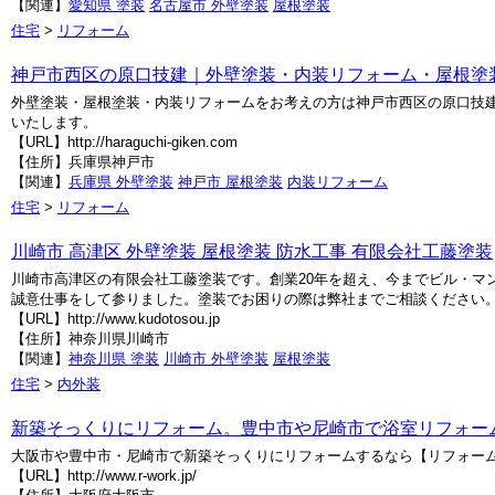
【関連】
愛知県 塗装
名古屋市 外壁塗装
屋根塗装
住宅
>
リフォーム
神戸市西区の原口技建｜外壁塗装・内装リフォーム・屋根塗
外壁塗装・屋根塗装・内装リフォームをお考えの方は神戸市西区の原口技
いたします。
【URL】http://haraguchi-giken.com
【住所】兵庫県神戸市
【関連】
兵庫県 外壁塗装
神戸市 屋根塗装
内装リフォーム
住宅
>
リフォーム
川崎市 高津区 外壁塗装 屋根塗装 防水工事 有限会社工藤塗装
川崎市高津区の有限会社工藤塗装です。創業20年を超え、今までビル・マ
誠意仕事をして参りました。塗装でお困りの際は弊社までご相談ください
【URL】http://www.kudotosou.jp
【住所】神奈川県川崎市
【関連】
神奈川県 塗装
川崎市 外壁塗装
屋根塗装
住宅
>
内外装
新築そっくりにリフォーム。豊中市や尼崎市で浴室リフォーム
大阪市や豊中市・尼崎市で新築そっくりにリフォームするなら【リフォー
【URL】http://www.r-work.jp/