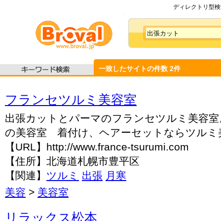
ディレクトリ型検索
一致したサイトの件数
2
件
フランセツルミ美容室
出張カットとパーマのフランセツルミ美容室
の美容室 着付け、ヘアーセットならツルミ
【URL】http://www.france-tsurumi.com
【住所】北海道札幌市豊平区
【関連】
ツルミ
出張
月寒
美容
>
美容室
リラックス松本