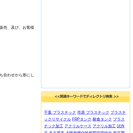
販売、及び、お客様
ち合わせから形にし
千葉 プラスチック
市原 プラスチック
プラスチ
ックリサイクル
FRPタンク
耐食タンク
プラス
チック加工
アクリルケース
アクリル加工
試作
品
名古屋市
大阪熱硬化性樹脂協同組合
熱可塑