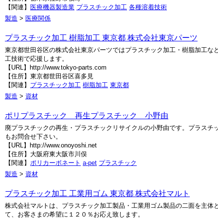
【関連】
医療機器製造業
プラスチック加工
各種溶着技術
製造
>
医療関係
プラスチック加工 樹脂加工 東京都 株式会社東京パーツ
東京都世田谷区の株式会社東京パーツではプラスチック加工・樹脂加工な
工技術で応援します。
【URL】http://www.tokyo-parts.com
【住所】東京都世田谷区喜多見
【関連】
プラスチック加工
樹脂加工
東京都
製造
>
資材
ポリプラスチック 再生プラスチック 小野由
廃プラスチックの再生・プラスチックリサイクルの小野由です。プラスチ
もお問合せ下さい。
【URL】http://www.onoyoshi.net
【住所】大阪府東大阪市川俣
【関連】
ポリカーボネート
a-pet
プラスチック
製造
>
資材
プラスチック加工 工業用ゴム 東京都 株式会社マルト
株式会社マルトは、プラスチック加工製品・工業用ゴム製品の二面を主体
て、お客さまの希望に１２０％お応え致します。