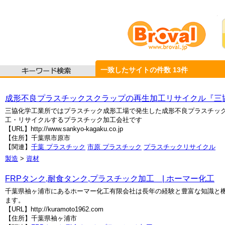
一致したサイトの件数
13
件
成形不良プラスチックスクラップの再生加工リサイクル『三
三協化学工業所ではプラスチック成形工場で発生した成形不良プラスチッ
工・リサイクルするプラスチック加工会社です
【URL】http://www.sankyo-kagaku.co.jp
【住所】千葉県市原市
【関連】
千葉 プラスチック
市原 プラスチック
プラスチックリサイクル
製造
>
資材
FRPタンク,耐食タンク,プラスチック加工 | ホーマー化工
千葉県袖ヶ浦市にあるホーマー化工有限会社は長年の経験と豊富な知識と機
ます。
【URL】http://kuramoto1962.com
【住所】千葉県袖ヶ浦市