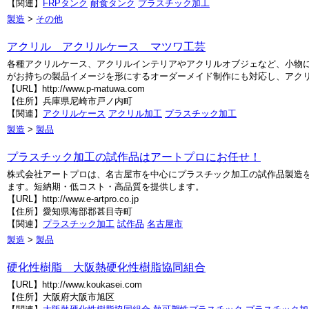
【関連】
FRPタンク
耐食タンク
プラスチック加工
製造
>
その他
アクリル アクリルケース マツワ工芸
各種アクリルケース、アクリルインテリアやアクリルオブジェなど、小物
がお持ちの製品イメージを形にするオーダーメイド制作にも対応し、アク
【URL】http://www.p-matuwa.com
【住所】兵庫県尼崎市戸ノ内町
【関連】
アクリルケース
アクリル加工
プラスチック加工
製造
>
製品
プラスチック加工の試作品はアートプロにお任せ！
株式会社アートプロは、名古屋市を中心にプラスチック加工の試作品製造
ます。短納期・低コスト・高品質を提供します。
【URL】http://www.e-artpro.co.jp
【住所】愛知県海部郡甚目寺町
【関連】
プラスチック加工
試作品
名古屋市
製造
>
製品
硬化性樹脂 大阪熱硬化性樹脂協同組合
【URL】http://www.koukasei.com
【住所】大阪府大阪市旭区