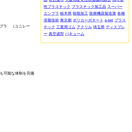
性プラスチック
プラスチック加工品
スーパー
エンプラ
栃木県
樹脂加工
医療機器製造業
各種
溶着技術
東京都
ポリカーボネート
a-pet
プラス
プラ （ユニレー
チック
工業用ゴム
アクリル
埼玉県
ディスプレ
ー
真空成型
バキューム
働も可能な体制を完備