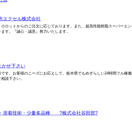
工品
国光エクセル株式会社
、小ロットからのご注文に応じております。また、超高性能樹脂スーパーエン
おります。『誠心・誠意』努力いたします。
まかせ下さい
です。お客様のニーズにお応えして、栃木県でもめずらしい24時間フル稼
ご相談下さい。
・溶着技術・少量多品種 ?株式会社谷田部?