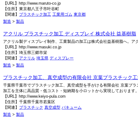
【URL】http://www.maruto-co.jp
【住所】東京都八王子市叶谷町
【関連】
プラスチック加工
工業用ゴム
東京都
製造
>
製品
アクリル プラスチック加工 ディスプレイ 株式会社 益基樹脂
アクリル製ディスプレイ制作、工業製品の加工は株式会社益基樹脂へ。ア
【URL】http://www.masuki.co.jp
【住所】埼玉県三郷市栄
【関連】
アクリル
埼玉県
ディスプレー
製造
>
製品
プラスチック加工、真空成型の有限会社 京葉プラスチック
千葉県千葉市でプラスチック加工、真空成型を手がける有限会社 京葉プ
加工を主体に高品質・低コスト・短納期を小ロットから実現しております
【URL】http://www.keiyo-pula.com
【住所】千葉県千葉市若葉区
【関連】
プラスチック
真空成型
バキューム
製造
>
製品