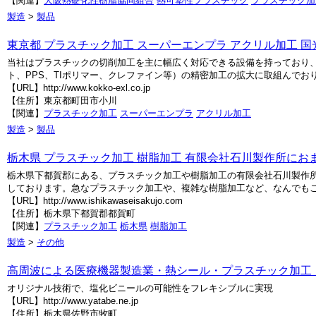
【関連】
大阪熱硬化性樹脂協同組合
熱可塑性プラスチック
プラスチック加
製造
>
製品
東京都 プラスチック加工 スーパーエンプラ アクリル加工 
当社はプラスチックの切削加工を主に幅広く対応できる設備を持っており
ト、PPS、TIポリマー、クレファイン等）の精密加工の拡大に取組んで
【URL】http://www.kokko-exl.co.jp
【住所】東京都町田市小川
【関連】
プラスチック加工
スーパーエンプラ
アクリル加工
製造
>
製品
栃木県 プラスチック加工 樹脂加工 有限会社石川製作所にお
栃木県下都賀郡にある、プラスチック加工や樹脂加工の有限会社石川製作所
しております。急なプラスチック加工や、複雑な樹脂加工など、なんでも
【URL】http://www.ishikawaseisakujo.com
【住所】栃木県下都賀郡都賀町
【関連】
プラスチック加工
栃木県
樹脂加工
製造
>
その他
高周波による医療機器製造業・熱シール・プラスチック加工
オリジナル技術で、塩化ビニールの可能性をフレキシブルに実現
【URL】http://www.yatabe.ne.jp
【住所】栃木県佐野市牧町