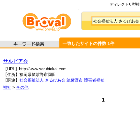
ディレクトリ型検索
一致したサイトの件数
1
件
サルビア会
【URL】http://www.sarubiakai.com
【住所】福岡県筑紫野市岡田
【関連】
社会福祉法人 さるびあ会
筑紫野市
障害者福祉
福祉
>
その他
1