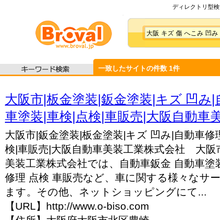
ディレクトリ型検索
一致したサイトの件数
1
件
大阪市|板金塗装|鈑金塗装|キズ 凹み|
車塗装|車検|点検|車販売|大阪自動車美装
大阪市|鈑金塗装|板金塗装|キズ 凹み|自動車修理
検|車販売|大阪自動車美装工業株式会社 大
美装工業株式会社では、自動車鈑金 自動車塗装
修理 点検 車販売など、車に関する様々なサ
ます。その他、ネットショッピングにて...
【URL】http://www.o-biso.com