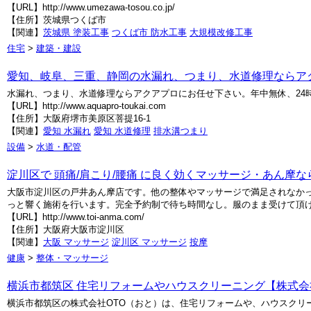
【URL】http://www.umezawa-tosou.co.jp/
【住所】茨城県つくば市
【関連】
茨城県 塗装工事
つくば市 防水工事
大規模改修工事
住宅
>
建築・建設
愛知、岐阜、三重、静岡の水漏れ、つまり、水道修理ならア
水漏れ、つまり、水道修理ならアクアプロにお任せ下さい。年中無休、24
【URL】http://www.aquapro-toukai.com
【住所】大阪府堺市美原区菩提16-1
【関連】
愛知 水漏れ
愛知 水道修理
排水溝つまり
設備
>
水道・配管
淀川区で 頭痛/肩こり/腰痛 に良く効くマッサージ・あん摩
大阪市淀川区の戸井あん摩店です。他の整体やマッサージで満足されなかっ
っと響く施術を行います。完全予約制で待ち時間なし。服のまま受けて頂けるの
【URL】http://www.toi-anma.com/
【住所】大阪府大阪市淀川区
【関連】
大阪 マッサージ
淀川区 マッサージ
按摩
健康
>
整体・マッサージ
横浜市都筑区 住宅リフォームやハウスクリーニング【株式会
横浜市都筑区の株式会社OTO（おと）は、住宅リフォームや、ハウスクリ