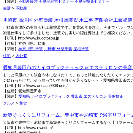
【関連】
不動産経営
不動産経営セミナー
不動産投資セミナー
生活
>
不動産
川崎市 高津区 外壁塗装 屋根塗装 防水工事 有限会社工藤塗装
川崎市高津区の有限会社工藤塗装です。創業20年を超え、今までビル・マ
誠意仕事をして参りました。塗装でお困りの際は弊社までご相談ください
【URL】http://www.kudotosou.jp
【住所】神奈川県川崎市
【関連】
神奈川県 塗装
川崎市 外壁塗装
屋根塗装
住宅
>
内外装
愛知県豊田市のカイロプラクティック & エステサロンの美容
もっと洋服のよく似合う体になりたくて、もっと綺麗になりたくてエステ
ジに行ったけど…そう願っていても何かが足りない・・・愛知県豊田市のカイ
【URL】http://www.annaan0908.com/
【住所】愛知県豊田市
【関連】
愛知県 カイロプラクティック
豊田市 エステサロン
骨盤矯正
グルメ
>
和食
新築そっくりにリフォーム。豊中市や尼崎市で浴室リフォーム
大阪市や豊中市・尼崎市で新築そっくりにリフォームするなら【リフォー
【URL】http://www.r-work.jp/