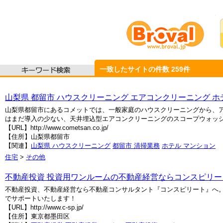
一致したサイトの件数
259
件
山梨県 都留市 ハウスクリーニング エアコンクリーニング 
山梨県都留市にあるコメットでは、一般家庭のハウスクリーニングから、
はまだ導入の少ない、天井埋込型エアコンクリーニングのスコープウォッ
【URL】http://www.cometsan.co.jp/
【住所】山梨県都留市
【関連】
山梨県 ハウスクリーニング
都留市 清掃業務
ホテル マンション
住宅
>
その他
不動産投資 投資用ワンルームの不動産経営ならコンスピリー
不動産投資、不動産経営なら不動産コンサルタント『コンスピリート』へ
でサポートいたします！
【URL】http://www.c-sp.jp/
【住所】東京都墨田区