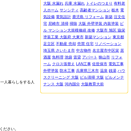
大阪 水漏れ
兵庫 水漏れ
トイレのつまり
有料老
人ホーム
サンシティ
高齢者マンション
栃木
電
気設備
電気設計
鹿児島 リフォーム
新築
注文住
宅
尼崎市 清掃
掃除
大阪 外壁塗装 内装塗装
ビ
ル マンション大規模修繕 改修
大阪市 旭区 協栄
塗装工業
大阪府 大東市
新築マンション
東京都
足立区
不動産 売却
売買 住宅
リノベーション
埼玉県 さいたま市
中古物件
名古屋市中区栄
居
酒屋
魚料理
池袋
賃貸
アパート
狭山市
リフォ
ーム
クロス張替え
LAN工事
佐世保市
電気工事
外壁塗装
防水工事
兵庫県三木市
温泉
銭湯
ハウ
スクリーニング 大阪
ビル清掃 大阪
ビルメンテ
て一人暮らしをする人
ナンス 大阪
河内国分
大阪教育大前
ください。