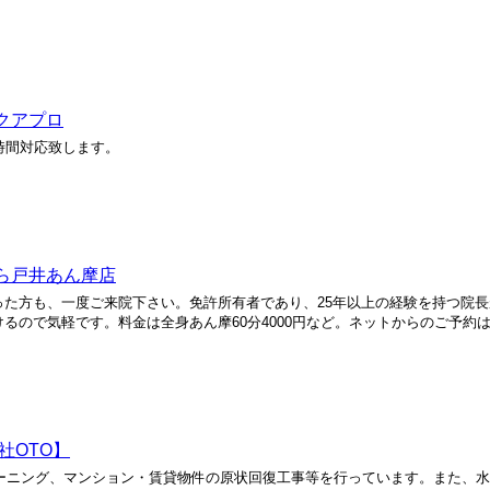
クアプロ
時間対応致します。
なら戸井あん摩店
た方も、一度ご来院下さい。免許所有者であり、25年以上の経験を持つ院
で気軽です。料金は全身あん摩60分4000円など。ネットからのご予約はお
社OTO】
ーニング、マンション・賃貸物件の原状回復工事等を行っています。また、