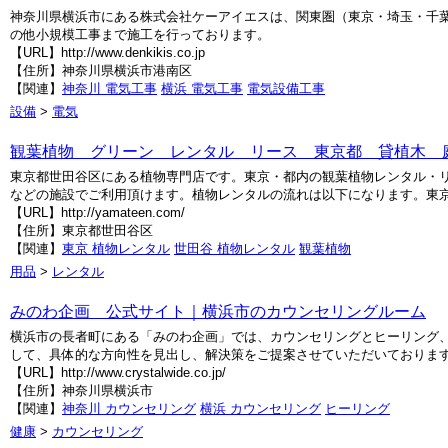
神奈川県横浜市にある株式会社ケーアイエスは、関東圏（東京・埼玉・千
の他小規模工事まで施工を行っております。
【URL】http://www.denkikis.co.jp
【住所】神奈川県横浜市港南区
【関連】
神奈川 電気工事
横浜 電気工事
電気設備工事
設備
>
電気
観葉植物 グリーン レンタル リース 東京都 貸植木 
東京都世田谷区にある植物専門店です。東京・都内の観葉植物レンタル・リ
などの施設でご利用頂けます。植物レンタルの流れは以下になります。東
【URL】http://yamateen.com/
【住所】東京都世田谷区
【関連】
東京 植物レンタル
世田谷 植物レンタル
観葉植物
用品
>
レンタル
みのわ企画 公式サイト｜横浜市のカウンセリングルーム
横浜市の長者町にある「みのわ企画」では、カウンセリングとヒーリング
して、具体的な方向性を見出し、解決策をご提案させていただいておりま
【URL】http://www.crystalwide.co.jp/
【住所】神奈川県横浜市
【関連】
神奈川 カウンセリング
横浜 カウンセリング
ヒーリング
健康
>
カウンセリング