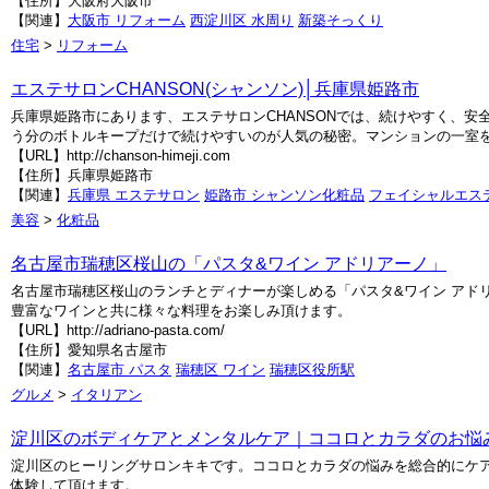
【住所】大阪府大阪市
【関連】
大阪市 リフォーム
西淀川区 水周り
新築そっくり
住宅
>
リフォーム
エステサロンCHANSON(シャンソン)│兵庫県姫路市
兵庫県姫路市にあります、エステサロンCHANSONでは、続けやすく、
う分のボトルキープだけで続けやすいのが人気の秘密。マンションの一室を
【URL】http://chanson-himeji.com
【住所】兵庫県姫路市
【関連】
兵庫県 エステサロン
姫路市 シャンソン化粧品
フェイシャルエス
美容
>
化粧品
名古屋市瑞穂区桜山の「パスタ&ワイン アドリアーノ」
名古屋市瑞穂区桜山のランチとディナーが楽しめる「パスタ&ワイン アド
豊富なワインと共に様々な料理をお楽しみ頂けます。
【URL】http://adriano-pasta.com/
【住所】愛知県名古屋市
【関連】
名古屋市 パスタ
瑞穂区 ワイン
瑞穂区役所駅
グルメ
>
イタリアン
淀川区のボディケアとメンタルケア｜ココロとカラダのお悩
淀川区のヒーリングサロンキキです。ココロとカラダの悩みを総合的にケ
体験して頂けます。