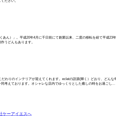
しください。
あん）」。平成20年4月に千日前にて創業以来、二度の移転を経て平成23年
創作うどんもあります。
こだわりのインテリアが迎えてくれます。eclatの語源(輝く）どおり、どん
同考えております。オシャレな店内でゆっくりとした癒しの時をお過ごし...
社ケーアイエスへ