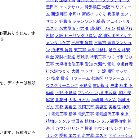
豊田市 エステサロン
骨盤矯正
大阪市 リフォー
ム
西淀川区 水周り
新築そっくり
兵庫県 エステ
サロン
姫路市 シャンソン化粧品
フェイシャル
エステ
名古屋市 パスタ
瑞穂区 ワイン
瑞穂区役
必要ありません。使
所駅
大阪 ヒーリングサロン
淀川区 ボディケア
..
メンタルケア
三島市 賃貸
三島市 賃貸マンショ
ン
沼津市 賃貸
東京都 単身引越し
足立区 格安
料金
家財の配送
茨城県 塗装工事
つくば市 防水
工事
大規模改修工事
愛知 水漏れ
愛知 水道修理
排水溝つまり
大阪 マッサージ
淀川区 マッサー
ジ
按摩
横浜 リフォーム
都筑区 リフォーム
ハ
を、ディナーは種類
ウスクリーニング
不動産
買い取り
戸建
栃木 不
動産
下野 不動産
マンション
堺 美容室
北区 美
容室
北花田
大阪 うどん
神崎川 うどん
讃岐う
どん
京都 美容室
長岡京市 美容室
美容院
神奈
川 電気工事
横浜 電気工事
電気設備工事
東京
植物レンタル
世田谷 植物レンタル
観葉植物
神
奈川 カウンセリング
横浜 カウンセリング
ヒー
います。各種占いも
リング
愛知 エステ
名古屋 エステ
アイラッシュ