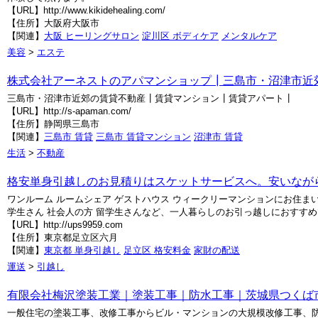
【URL】http://www.kikidehealing.com/
【住所】大阪府大阪市
【関連】
大阪 ヒーリングサロン
淀川区 ボディケア
メンタルケア
美容
>
エステ
株式会社アーネストのアパマンショップ┃三島市・沼津市近
三島市・沼津市近郊の賃貸不動産┃賃貸マンション┃賃貸アパート┃
【URL】http://s-apaman.com/
【住所】静岡県三島市
【関連】
三島市 賃貸
三島市 賃貸マンション
沼津市 賃貸
生活
>
不動産
格安単身引越しのお見積りはスケットサービスへ。安いながら
ワンルーム ルームシェア ゲストハウス ウィークリーマンションにお住
学生さん 社会人の方 留学生さんなど、一人暮らしのお引っ越しにおすす
【URL】http://ups9959.com
【住所】東京都足立区六月
【関連】
東京都 単身引越し
足立区 格安料金
家財の配送
運送
>
引越し
有限会社梅沢塗装工業｜塗装工事｜防水工事｜茨城県つくば
一般住宅の塗装工事、改修工事からビル・マンションの大規模改修工事、