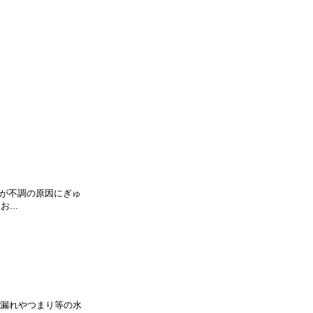
長が不調の原因にぎゅ
...
水漏れやつまり等の水