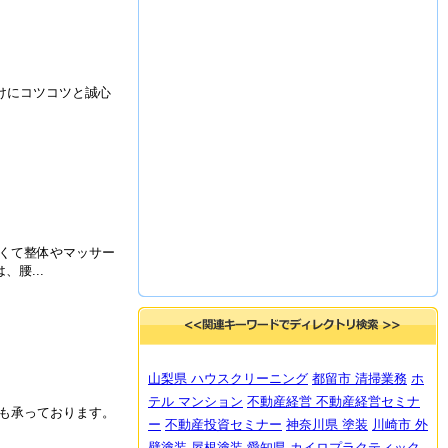
けにコツコツと誠心
くて整体やマッサー
腰...
山梨県 ハウスクリーニング
都留市 清掃業務
ホ
テル マンション
不動産経営
不動産経営セミナ
も承っております。
ー
不動産投資セミナー
神奈川県 塗装
川崎市 外
壁塗装
屋根塗装
愛知県 カイロプラクティック