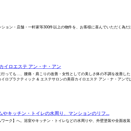
ンション・店舗・一軒家等300件以上の物件を、お客様に喜んでいただく為だ
。
カイロエステ アン・ナ・アン
に行っても…、腰痛・肩こりの改善・女性としての美しさ体の不調を改善した
ロプラクティック & エステサロンの美容カイロエステ アン・ナ・アンでは、
やキッチン・トイレの水周り、マンションのリフ...
ムワーク】へ。浴室やキッチン・トイレなどの水周りや、外壁塗装や全面改装