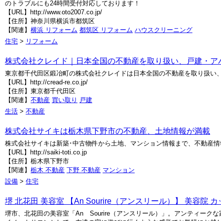
のトラブルにも24時間受付対応しております！
【URL】http://www.oto2007.co.jp/
【住所】神奈川県横浜市都筑区
【関連】
横浜 リフォーム
都筑区 リフォーム
ハウスクリーニング
住宅
>
リフォーム
株式会社クレイド｜日本全国の不動産を取り扱い、戸建・アパ
東京都千代田区鍛冶町の株式会社クレイドは日本全国の不動産を取り扱い
【URL】http://cread-re.co.jp/
【住所】東京都千代田区
【関連】
不動産
買い取り
戸建
生活
>
不動産
株式会社サイキは栃木県下野市の不動産、土地情報が満載
株式会社サイキは新築･中古物件から土地、マンション情報まで、不動産
【URL】http://saiki-toti.co.jp
【住所】栃木県下野市
【関連】
栃木 不動産
下野 不動産
マンション
設備
>
住宅
堺 北花田 美容室 【An Sourire（アンスリール）】 美容院 カ
堺市、北花田の美容室「An Sourire（アンスリール）」。アンティ