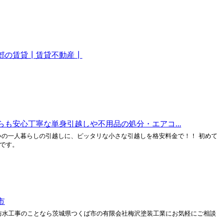
郊の賃貸┃賃貸不動産┃
も安心丁寧な単身引越しや不用品の処分・エアコ...
まいの一人暮らしの引越しに、ピッタリな小さな引越しを格安料金で！！ 初め
めです。
市
防水工事のことなら茨城県つくば市の有限会社梅沢塗装工業にお気軽にご相談