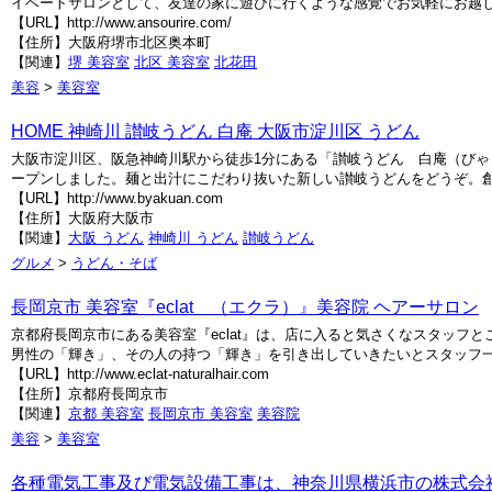
イベートサロンとして、友達の家に遊びに行くような感覚でお気軽にお越
【URL】http://www.ansourire.com/
【住所】大阪府堺市北区奥本町
【関連】
堺 美容室
北区 美容室
北花田
美容
>
美容室
HOME 神崎川 讃岐うどん 白庵 大阪市淀川区 うどん
大阪市淀川区、阪急神崎川駅から徒歩1分にある「讃岐うどん 白庵（びゃく
ープンしました。麺と出汁にこだわり抜いた新しい讃岐うどんをどうぞ。
【URL】http://www.byakuan.com
【住所】大阪府大阪市
【関連】
大阪 うどん
神崎川 うどん
讃岐うどん
グルメ
>
うどん・そば
長岡京市 美容室『eclat （エクラ）』美容院 ヘアーサロン
京都府長岡京市にある美容室『eclat』は、店に入ると気さくなスタッフと
男性の「輝き」、その人の持つ「輝き」を引き出していきたいとスタッフ一
【URL】http://www.eclat-naturalhair.com
【住所】京都府長岡京市
【関連】
京都 美容室
長岡京市 美容室
美容院
美容
>
美容室
各種電気工事及び電気設備工事は、神奈川県横浜市の株式会