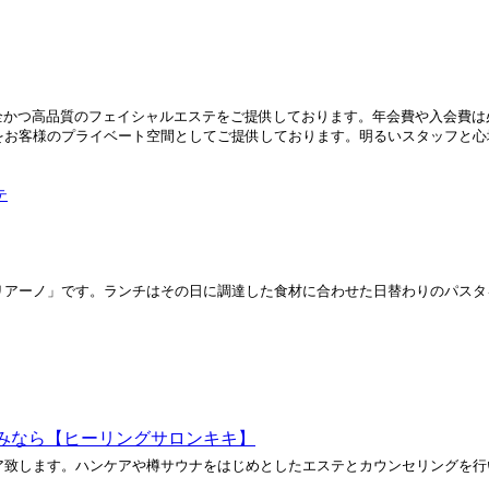
安全かつ高品質のフェイシャルエステをご提供しております。年会費や入会費は
お客様のプライベート空間としてご提供しております。明るいスタッフと心地.
テ
リアーノ」です。ランチはその日に調達した食材に合わせた日替わりのパスタ
みなら【ヒーリングサロンキキ】
ア致します。ハンケアや樽サウナをはじめとしたエステとカウンセリングを行