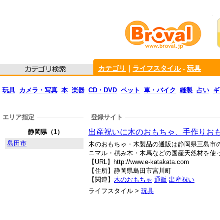
カテゴリ
｜
ライフスタイル
-
玩具
玩具
カメラ・写真
本
楽器
CD・DVD
ペット
車・バイク
縫製
占い
ギ
エリア指定
登録サイト
出産祝いに木のおもちゃ、手作りお
静岡県（1）
島田市
木のおもちゃ・木製品の通販は静岡県三島市
ニマル・積み木・木馬などの国産天然材を使
【URL】http://www.e-katakata.com
【住所】静岡県島田市宮川町
【関連】
木のおもちゃ
通販
出産祝い
ライフスタイル >
玩具