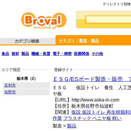
ディレクトリ型検索
カテゴリ
｜
製造
-
製品
食品
資材
製品
機械・装置
電子・精密
医療関係
その他
エリア指定
登録サイト
ＥＳＧ/ESボード製造・販売 
栃木県（2）
足利市
ＥＳＧ 仮設トイレ 養生 人工芝
佐野市
ヤ板
【URL】http://www.aska-in.com
【住所】栃木県佐野市仙波町
【関連】
仮設 仮設トイレ 再生樹脂利
作業
プラスチック ベニヤ板 軽い
製造 >
製品