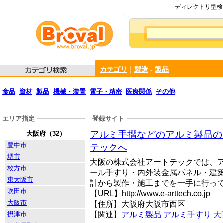
ディレクトリ型検索
カテゴリ
｜
製造
-
製品
食品
資材
製品
機械・装置
電子・精密
医療関係
その他
エリア指定
登録サイト
アルミ手摺などのアルミ製品の
大阪府（32）
豊中市
テックへ
堺市
大阪の株式会社アートテックでは、
枚方市
ール手すり・内外装金属パネル・建
東大阪市
計から製作・施工までを一手に行っ
吹田市
【URL】http://www.e-arttech.co.jp
大阪市
【住所】大阪府大阪市西区
摂津市
【関連】
アルミ製品
アルミ手すり
大