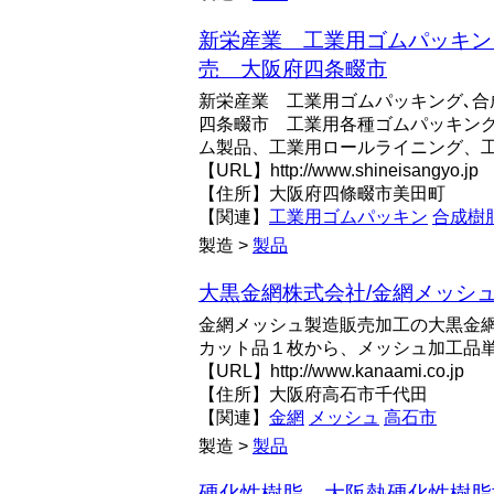
新栄産業 工業用ゴムパッキン
売 大阪府四条畷市
新栄産業 工業用ゴムパッキング､合
四条畷市 工業用各種ゴムパッキン
ム製品、工業用ロールライニング、
【URL】http://www.shineisangyo.jp
【住所】大阪府四條畷市美田町
【関連】
工業用ゴムパッキン
合成樹
製造 >
製品
大黒金網株式会社/金網メッシ
金網メッシュ製造販売加工の大黒金
カット品１枚から、メッシュ加工品
【URL】http://www.kanaami.co.jp
【住所】大阪府高石市千代田
【関連】
金網
メッシュ
高石市
製造 >
製品
硬化性樹脂 大阪熱硬化性樹脂