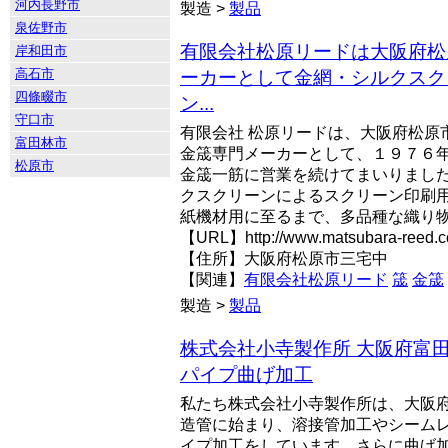
河内長野市
製造 >
製品
泉佐野市
有限会社松原リードは大阪府松
岸和田市
高石市
ーカーとして金網・シルクスク
四條畷市
ン...
守口市
有限会社 松原リードは、大阪府松原
富田林市
金筬専門メーカーとして、１９７６年
松原市
金筬一筋に営業を続けてまいりまし
クスクリーンによるスクリーン印刷
紙機材用に至るまで、多品種な織り物に
【URL】http://www.matsubara-reed.
【住所】大阪府松原市三宅中
【関連】
有限会社松原リード
筬
金筬
製造 >
製品
株式会社小寺製作所 大阪府富
パイプ曲げ加工
私たち株式会社小寺製作所は、大阪
造管に始まり、溶接管加工やシーム
イプ加工をしています。さらに曲げ