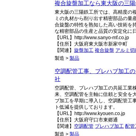
複合旋盤加工なら東大阪の三陽
東大阪の三陽鉄工所では、高精度の
ミの丸材から削り出す精密部品の量
合旋盤の特性を熟知した高い技術を
な精密部品の生産と品質の安定化に
【URL】http://www.sanyo-mf.co.jp
【住所】大阪府東大阪市新家中町
【関連】
旋盤加工
複合旋盤
アルミ切
製造 >
製品
空調配管工事、プレハブ加工の
社
空調配管、プレハブ加工の共延工業株
来、空調配管を主軸に信頼と安全を
ブ加工を早期に導入し、空調配管工
ト低減を提供しております。
【URL】http://www.kyouen.co.jp
【住所】大阪府守口市東郷通
【関連】
空調配管
プレハブ加工
配管
製造 >
製品