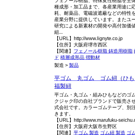
フェノール樹脂、特殊変性樹脂を主
種成形・加工品まで、各産業用途に
耗、耐薬品、電磁波遮蔽などの特性
産業分野に提供しています。またユ
研究による新素材の開発や高付加価
組...
【URL】http://www.lignyte.co.jp
【住所】大阪府堺市西区
【関連】
フェノール樹脂 鋳造用樹脂
ド
積層成形品 摺動材
製造 >
製品
平ゴム 丸ゴム ゴム紐（ひも
福製紐
平ゴム・丸ゴム・組みひもなどのゴ
クジャク印の自社ブランドで販売さ
式会社です。カラーゴムテープ、別
きます。
【URL】http://www.marufuku-seichu.c
【住所】大阪府大阪市生野区
【関連】
平ゴム 製造
ゴム紐 製造
ゴ