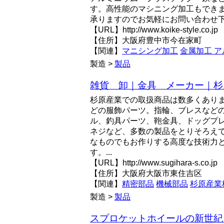
す。高性能のマシニング加工もでき
承りますのでお気軽にお問い合わせ
【URL】http://www.koike-style.co.jp
【住所】大阪府豊中市今在家町
【関連】
マニシング加工
金属加工 
製造 >
製品
雑貨 卸｜金具 メーカー｜杉
杉原産業での取扱商品は数多くあり
どの服飾パーツ。指輪、ブレスなど
ル、釣具パーツ、鞄金具、ドッグプ
ネジなど、多数の製品をとりそろえ
なものでもお作りする高度な技術力
す。...
【URL】http://www.sugihara-s.co.jp
【住所】大阪府大阪市東住吉区
【関連】
精密部品
機械部品
杉原産業
製造 >
製品
スプロケットホイールの新世紀