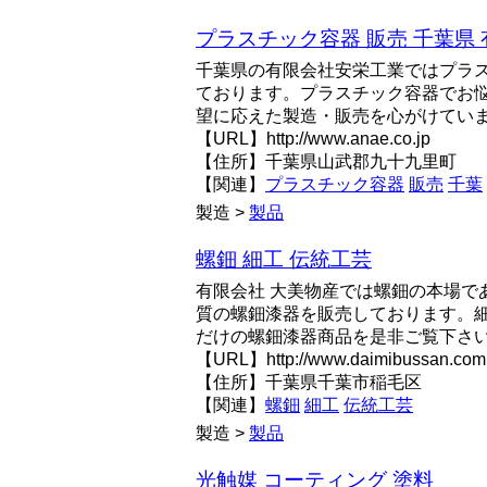
プラスチック容器 販売 千葉県
千葉県の有限会社安栄工業ではプラ
ております。プラスチック容器でお
望に応えた製造・販売を心がけてい
【URL】http://www.anae.co.jp
【住所】千葉県山武郡九十九里町
【関連】
プラスチック容器
販売
千葉
製造 >
製品
螺鈿 細工 伝統工芸
有限会社 大美物産では螺鈿の本場で
質の螺鈿漆器を販売しております。
だけの螺鈿漆器商品を是非ご覧下さ
【URL】http://www.daimibussan.com
【住所】千葉県千葉市稲毛区
【関連】
螺鈿
細工
伝統工芸
製造 >
製品
光触媒 コーティング 塗料