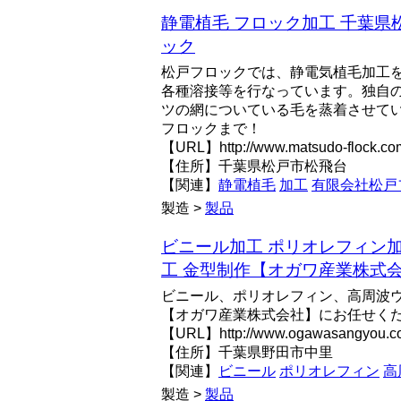
静電植毛 フロック加工 千葉県
ック
松戸フロックでは、静電気植毛加工
各種溶接等を行なっています。独自
ツの網についている毛を蒸着させて
フロックまで！
【URL】http://www.matsudo-flock.co
【住所】千葉県松戸市松飛台
【関連】
静電植毛
加工
有限会社松戸
製造 >
製品
ビニール加工 ポリオレフィン
工 金型制作【オガワ産業株式
ビニール、ポリオレフィン、高周波
【オガワ産業株式会社】にお任せく
【URL】http://www.ogawasangyou.co
【住所】千葉県野田市中里
【関連】
ビニール
ポリオレフィン
高
製造 >
製品