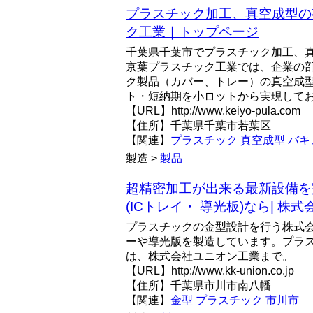
プラスチック加工、真空成型の
ク工業｜トップページ
千葉県千葉市でプラスチック加工、
京葉プラスチック工業では、企業の
ク製品（カバー、トレー）の真空成
ト・短納期を小ロットから実現して
【URL】http://www.keiyo-pula.com
【住所】千葉県千葉市若葉区
【関連】
プラスチック
真空成型
バキ
製造 >
製品
超精密加工が出来る最新設備を
(ICトレイ・ 導光板)なら| 株式
プラスチックの金型設計を行う株式会
ーや導光版を製造しています。プラ
は、株式会社ユニオン工業まで。
【URL】http://www.kk-union.co.jp
【住所】千葉県市川市南八幡
【関連】
金型
プラスチック
市川市