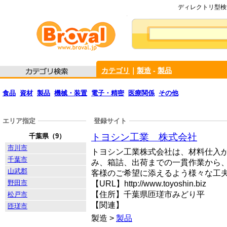
ディレクトリ型検索
カテゴリ
｜
製造
-
製品
食品
資材
製品
機械・装置
電子・精密
医療関係
その他
エリア指定
登録サイト
トヨシン工業 株式会社
千葉県（9）
市川市
トヨシン工業株式会社は、材料仕入
千葉市
み、箱詰、出荷までの一貫作業から
山武郡
客様のご希望に添えるよう様々な工
野田市
【URL】http://www.toyoshin.biz
【住所】千葉県匝瑳市みどり平
松戸市
【関連】
匝瑳市
製造 >
製品